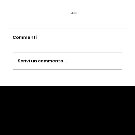
Commenti
Scrivi un commento...
Quanto costa un quadro di Corrado
Veneziano? Lo dice un'asta